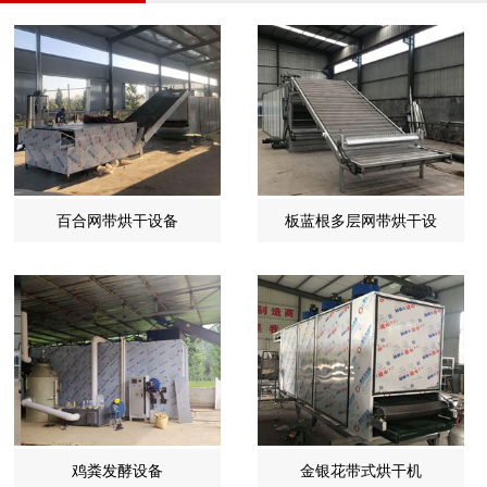
百合网带烘干设备
板蓝根多层网带烘干设
鸡粪发酵设备
金银花带式烘干机